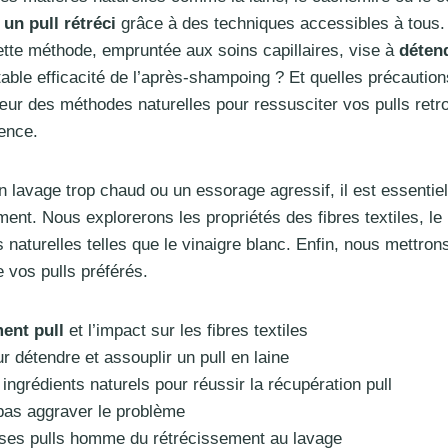
un pull rétréci
grâce à des techniques accessibles à tous. Pa
ette méthode, empruntée aux soins capillaires, vise à
détend
ritable efficacité de l’après-shampoing ? Et quelles précauti
ur des méthodes naturelles pour ressusciter vos pulls retro
ience.
un lavage trop chaud ou un essorage agressif, il est essent
ent. Nous explorerons les propriétés des fibres textiles, le
s naturelles telles que le vinaigre blanc. Enfin, nous mettro
 vos pulls préférés.
ent pull
et l’impact sur les fibres textiles
r détendre et assouplir un pull en laine
ngrédients naturels pour réussir la récupération pull
pas aggraver le problème
ses pulls homme du rétrécissement au lavage