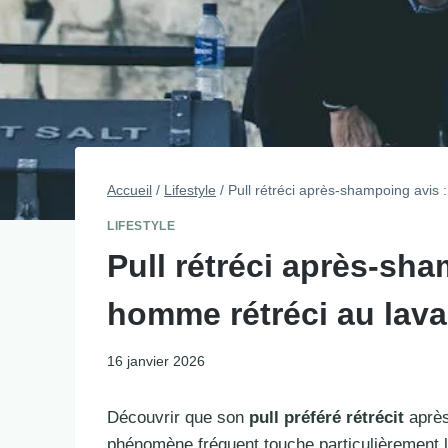
Accueil
/
Lifestyle
/
Pull rétréci après-shampoing avis 
LIFESTYLE
Pull rétréci après-sha
homme rétréci au lav
16 janvier 2026
Découvrir que son
pull préféré rétrécit
après
phénomène fréquent touche particulièrement l