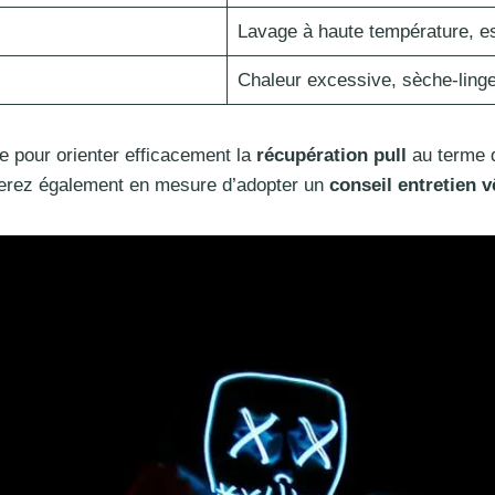
Lavage à haute température, es
Chaleur excessive, sèche-ling
 pour orienter efficacement la
récupération pull
au terme d
 serez également en mesure d’adopter un
conseil entretien 