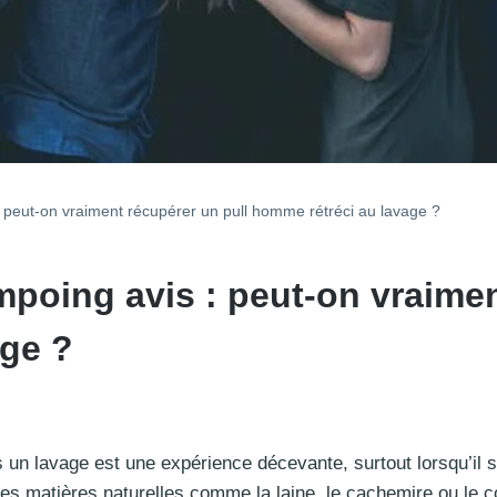
: peut-on vraiment récupérer un pull homme rétréci au lavage ?
mpoing avis : peut-on vraimen
age ?
 un lavage est une expérience décevante, surtout lorsqu’il 
es matières naturelles comme la laine, le cachemire ou le 