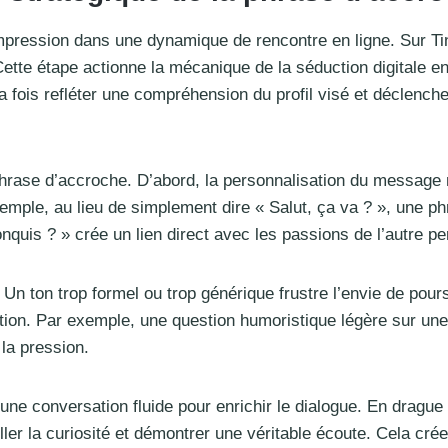
pression dans une dynamique de rencontre en ligne. Sur Tind
 Cette étape actionne la mécanique de la séduction digitale
a fois refléter une compréhension du profil visé et déclenche
hrase d’accroche. D’abord, la personnalisation du message mo
mple, au lieu de simplement dire « Salut, ça va ? », une p
quis ? » crée un lien direct avec les passions de l’autre p
 Un ton trop formel ou trop générique frustre l’envie de pours
on. Par exemple, une question humoristique légère sur une p
la pression.
e conversation fluide pour enrichir le dialogue. En drague di
eiller la curiosité et démontrer une véritable écoute. Cela cré