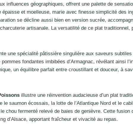
 aux influences géographiques, offrent une palette de sensat
e épaisse et moelleuse, marie avec finesse simplicité des ing
aration se décline aussi bien en version sucrée, accompagné
harcuterie artisanale. La versatilité de ce plat traditionnel
te une spécialité pâtissière singulière aux saveurs subtiles 
 pommes fondantes imbibées d’Armagnac, révélant ainsi l’in
que, un équilibre parfait entre croustillant et douceur, à sa
Poissons
illustre une réinvention audacieuse d’un plat tradit
 le saumon écossais, la lotte de l’Atlantique Nord et le cabi
le chou fermenté relevé de baies de genièvre. Cette fusion d
ng d’Alsace, apportant fraîcheur et vivacité au repas.