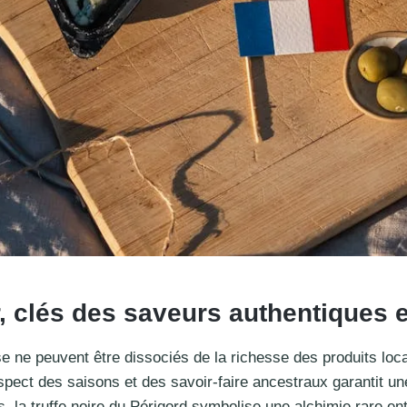
r, clés des saveurs authentiques 
 ne peuvent être dissociés de la richesse des produits loca
pect des saisons et des savoir-faire ancestraux garantit une
 la truffe noire du Périgord symbolise une alchimie rare entr