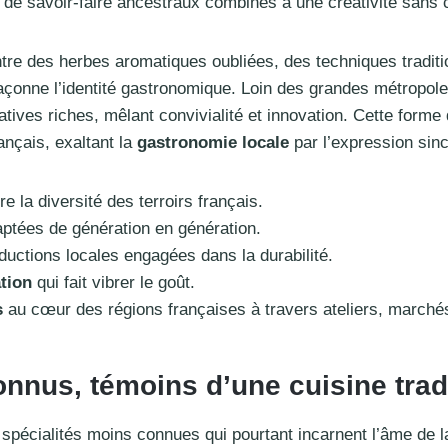
uit de savoir-faire ancestraux combinés à une créativité sans
ntre des herbes aromatiques oubliées, des techniques tradit
façonne l’identité gastronomique. Loin des grandes métropol
atives riches, mêlant convivialité et innovation. Cette forme
ançais, exaltant la
gastronomie locale
par l’expression sin
tre la diversité des terroirs français.
ptées de génération en génération.
uctions locales engagées dans la durabilité.
tion
qui fait vibrer le goût.
s
au cœur des régions françaises à travers ateliers, marchés
nnus, témoins d’une cuisine trad
 spécialités moins connues qui pourtant incarnent l’âme de 