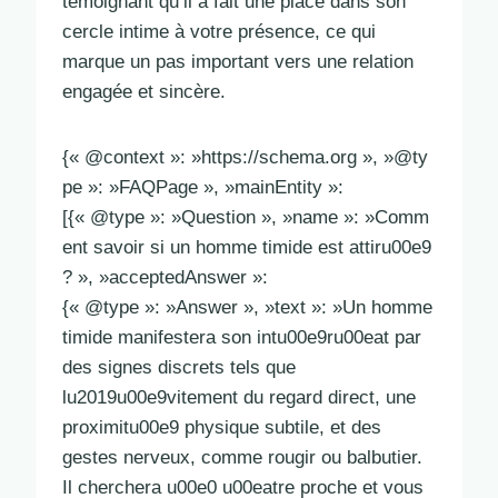
témoignant qu’il a fait une place dans son
cercle intime à votre présence, ce qui
marque un pas important vers une relation
engagée et sincère.
{« @context »: »https://schema.org », »@ty
pe »: »FAQPage », »mainEntity »:
[{« @type »: »Question », »name »: »Comm
ent savoir si un homme timide est attiru00e9
? », »acceptedAnswer »:
{« @type »: »Answer », »text »: »Un homme
timide manifestera son intu00e9ru00eat par
des signes discrets tels que
lu2019u00e9vitement du regard direct, une
proximitu00e9 physique subtile, et des
gestes nerveux, comme rougir ou balbutier.
Il cherchera u00e0 u00eatre proche et vous