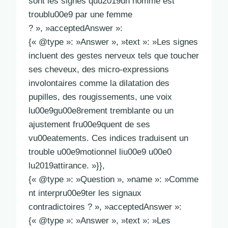
sont les signes quu2019un homme est
troublu00e9 par une femme
? », »acceptedAnswer »:
{« @type »: »Answer », »text »: »Les signes
incluent des gestes nerveux tels que toucher
ses cheveux, des micro-expressions
involontaires comme la dilatation des
pupilles, des rougissements, une voix
lu00e9gu00e8rement tremblante ou un
ajustement fru00e9quent de ses
vu00eatements. Ces indices traduisent un
trouble u00e9motionnel liu00e9 u00e0
lu2019attirance. »}},
{« @type »: »Question », »name »: »Comme
nt interpru00e9ter les signaux
contradictoires ? », »acceptedAnswer »:
{« @type »: »Answer », »text »: »Les